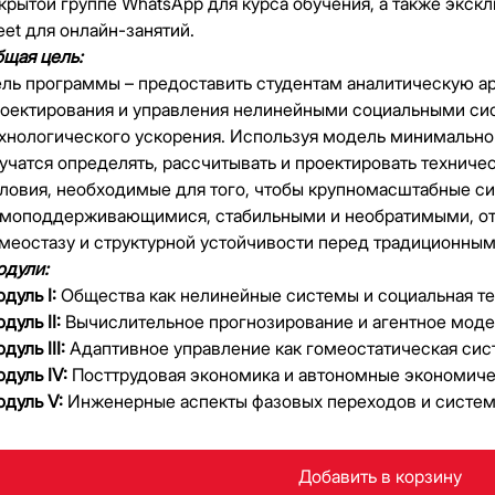
крытой группе WhatsApp для курса обучения, а также экс
et для онлайн-занятий.
щая цель:
ль программы – предоставить студентам аналитическую а
оектирования и управления нелинейными социальными си
хнологического ускорения. Используя модель минимальног
учатся определять, рассчитывать и проектировать техниче
ловия, необходимые для того, чтобы крупномасштабные с
моподдерживающимися, стабильными и необратимыми, от
меостазу и структурной устойчивости перед традиционн
дули:
дуль I:
Общества как нелинейные системы и социальная т
дуль II:
Вычислительное прогнозирование и агентное мод
дуль III:
Адаптивное управление как гомеостатическая сис
дуль IV:
Посттрудовая экономика и автономные экономиче
дуль V:
Инженерные аспекты фазовых переходов и систем
Добавить в корзину