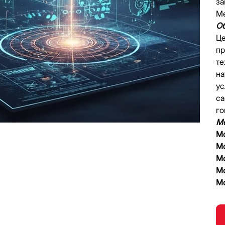
за
Me
Об
Це
пр
те
на
ус
са
го
Мо
Мо
Мо
Мо
Мо
Мо