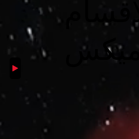
أقسام
ميكس