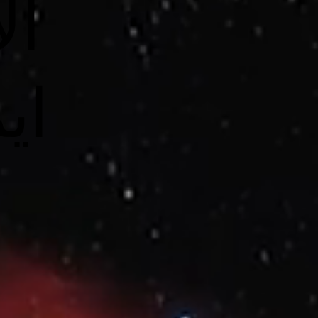
ال
اي